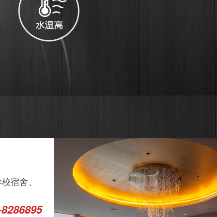
学校宿舍、
.
286895