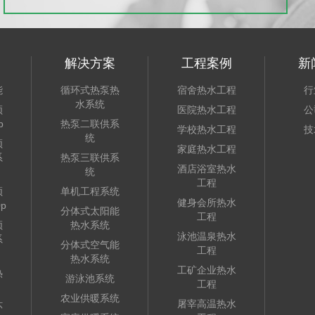
解决方案
工程案例
新
能
循环式热泵热
宿舍热水工程
行
水系统
频
医院热水工程
公
p
热泵二联供系
学校热水工程
技
统
频
家庭热水工程
系
热泵三联供系
酒店浴室热水
统
工程
频
单机工程系统
健身会所热水
p
分体式太阳能
工程
频
热水系统
泳池温泉热水
系
分体式空气能
工程
热水系统
工矿企业热水
热
游泳池系统
工程
农业供暖系统
屠宰高温热水
环