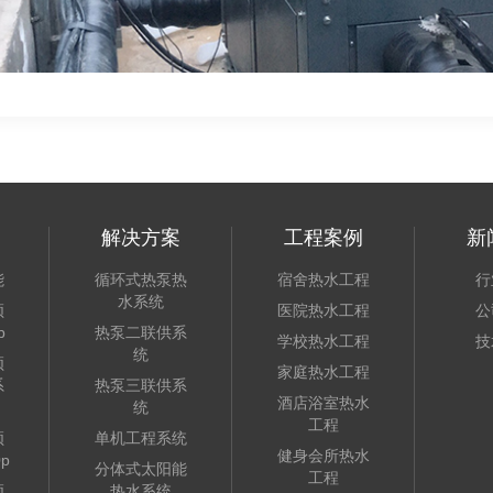
解决方案
工程案例
新
能
循环式热泵热
宿舍热水工程
行
水系统
频
医院热水工程
公
p
热泵二联供系
学校热水工程
技
统
频
家庭热水工程
系
热泵三联供系
酒店浴室热水
统
工程
频
单机工程系统
健身会所热水
p
分体式太阳能
工程
频
热水系统