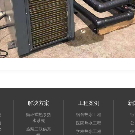
解决方案
工程案例
新
能
循环式热泵热
宿舍热水工程
行
水系统
频
医院热水工程
公
p
热泵二联供系
学校热水工程
技