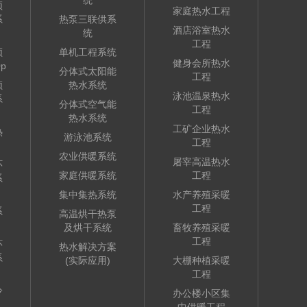
统
频
家庭热水工程
系
热泵三联供系
酒店浴室热水
统
工程
频
单机工程系统
健身会所热水
p
分体式太阳能
工程
频
热水系统
泳池温泉热水
系
分体式空气能
工程
热水系统
工矿企业热水
热
游泳池系统
工程
农业供暖系统
屠宰高温热水
环
家庭供暖系统
工程
系
集中集热系统
水产养殖采暖
工程
系
高温烘干热泵
及烘干系统
畜牧养殖采暖
工程
环
热水解决方案
系
(实际应用)
大棚种植采暖
工程
冷
办公楼小区集